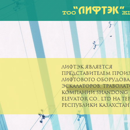
ЛИФТЭК является
представителем прои
лифтового оборудова
эскалаторов, травола
компании SHANDONG F
ELEVATOR CO., LTD на т
Республики Казахстан