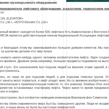
ванию грузоподъемного оборудования
.
производителя лифтового оборудования, эскалаторов, траволаторов 
ся:
CIAL ELEVATOR»
o.,Ltd.», «KOYO Elevator Co.,Ltd.»
анный момент находятся более
5
00 лифтов в Усть-Каменогорске и Восточно-
ИФТЭК является действительным членом Национальной Ассоциации лифтовик
а и благодаря этому мы завоевываем все большое доверие клиентов. Мы пр
 за шагом мы делаем этот мир лучше
назвать какого-нибудь одного человека изобретателем лифта. Идея созда
ого времени. Древние греки,например, большие предметы поднимали на высот
й стул». Его назначением был подъем людей на верхние этажи зданий, в 
пространилось.
ись, но чаще не для подъема людей, а для подъема тяжелых грузов. Э
 канаты могут порваться, и лифт упадет вниз. Но со времени изобретения с
 безопасным и привлекательным помогло то, что инженер Элайша Отис изо
крежетом останавливал платформу лифта. Через какое-то время придумал
ихо и плавно.
распространен, был изобретен немецким инженером Вернером фон Сименсом.
чества облик современного мира был бы совершенно другим. Люди не воздви
ахт, и наша жизнь не была бы настолько комфортной.