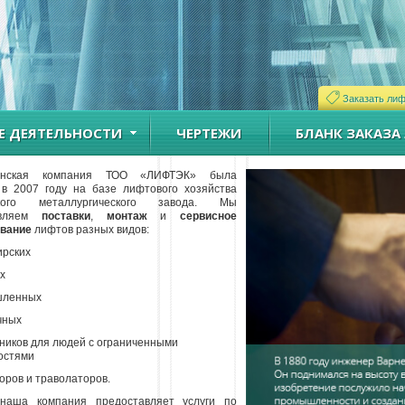
Заказать ли
Е ДЕЯТЕЛЬНОСТИ
ЧЕРТЕЖИ
БЛАНК ЗАКАЗА
танская компания ТОО «ЛИФТЭК» была
 в 2007 году на базе лифтового хозяйства
ского металлургического завода.
Мы
твляем
поставки
,
монтаж
и
сервисное
вание
лифтов разных видов:
ирских
ых
шленных
чных
ников для людей с ограниченными
остями
торов и траволаторов.
наша компания предоставляет услуги по