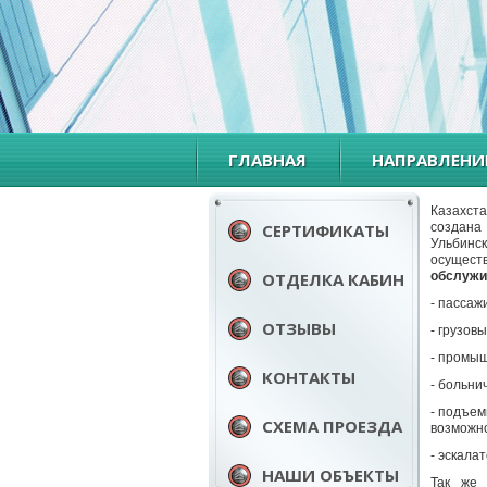
ГЛАВНАЯ
НАПРАВЛЕНИ
Казахс
СЕРТИФИКАТЫ
создана
Ульбин
осущес
ОТДЕЛКА КАБИН
обслужи
- пассаж
ОТЗЫВЫ
- грузов
- промы
КОНТАКТЫ
- больни
- подъем
СХЕМА ПРОЕЗДА
возможн
- эскала
НАШИ ОБЪЕКТЫ
Так же 