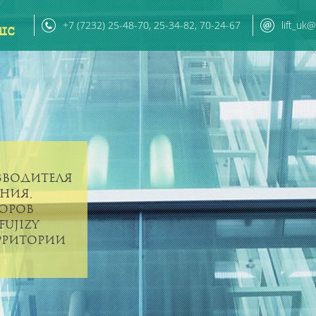
+7 (7232) 25-48-70, 25-34-82, 70-24-67
lift_uk
зводителя
ния,
торов
UJIZY
ерритории