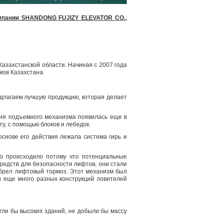
компании SHANDONG FUJIZY ELEVATOR CO.,
Казахстанской области. Начиная с 2007 года
ов Казахстана.
едлагаем лучшую продукцию, которая делает
ния подъемного механизма появилась еще в
у, с помощью блоков и лебедок.
основе его действия лежала система гирь и
то происходило потому что потенциальные
редств для безопасности лифтов, они стали
брел лифтовый тормоз. Этот механизм был
и еще много разных конструкций ловителей
гли бы высоких зданий, не добыли бы массу