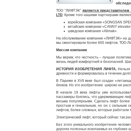
обследо
ТОО “ЛИФТЭК”
является представителем 
LTD
.
Кроме того нашими партнерами являют
корейская компания «SONGSAN SPE
китайские компании «CANNY elevator C
шведская компания «Alimak».
На обслуживании компании «ЛИФТЭК» на д
мы смонтировали более
6
00 лифтов. ТОО Л
Миссия компании
Мы верим, что честность – лучшая политик
жизнь людей комфортней и безопасней. Шаг
ИСТОРИЯ ИЗОБРЕТЕНИЯ ЛИФТА.
Нельзя 
древности и формировалась в течении долг
В Париже в XVII веке был создан «летающи
блоков. Но это изобретение широко не рас
В начале 19 века лифт
ы уже использовал
пассажиры боялись, что удерживающие лифт
весьма популярными. Сделать лифт более
простым и гениальным, но он с сильным с
лифтов, более сложных, которые работали т
Электрический лифт, который сейчас так 
Без этого уникального изобретения челове
дорогих полезных ископаемых из глубоких ш